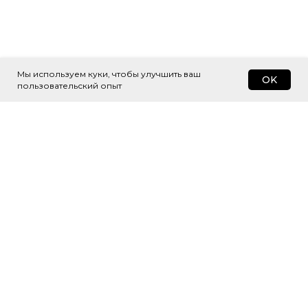
Мы используем куки, чтобы улучшить ваш
OK
пользовательский опыт
Подпишитесь
на рассылку
Будем присылать самые интересные
и важные публикации вам на почту.
Это удобно и экономит время.