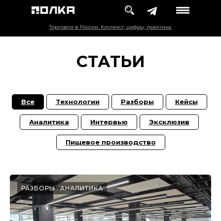
Торговля в России. Контекст, цифры, практика.
СТАТЬИ
Все
Технологии
Разборы
Кейсы
Аналитика
Интервью
Эксклюзив
Пищевое производство
РАЗБОРЫ
АНАЛИТИКА