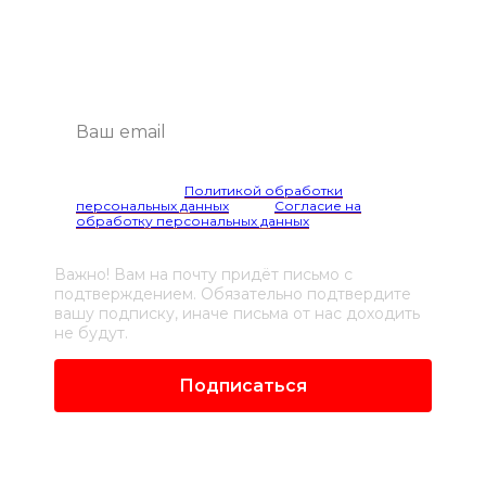
Будем присылать самые интересные
и важные публикации вам на почту.
Это удобно и экономит время.
Я согласен(а) с
Политикой обработки
персональных данных
и даю
Согласие на
обработку персональных данных
Важно! Вам на почту придёт письмо с
подтверждением. Обязательно подтвердите
вашу подписку, иначе письма от нас доходить
не будут.
Подписаться