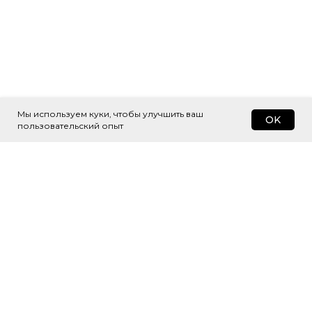
Мы используем куки, чтобы улучшить ваш
OK
пользовательский опыт
Подпишитесь
на рассылку
Будем присылать самые интересные
и важные публикации вам на почту.