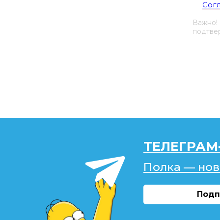
Сог
Важно!
подтвер
ТЕЛЕГРАМ
Полка — нов
Подп