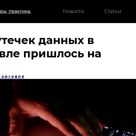
Новости
Статьи
ры, практика.
течек данных в
овле пришлось на
торговля