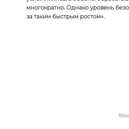
многократно. Однако уровень безо
за таким быстрым ростом».
П
Будем присы
Я со