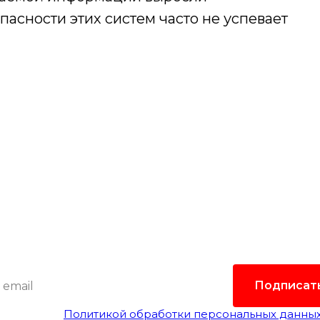
пасности этих систем часто не успевает
одпишитесь на рассыл
лать самые интересные и важные публикации в
Это удобно и экономит время.
Подписат
гласен(а) с
Политикой обработки персональных данны