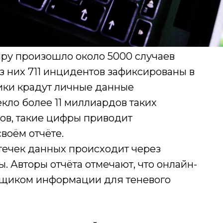
иру произошло около 5000 случаев
Из них 711 инцидентов зафиксированы в
ики крадут личные данные
текло более 11 миллиардов таких
нов, такие цифры приводит
воём отчёте.
течек данных происходит через
. Авторы отчёта отмечают, что онлайн-
вщиком информации для теневого