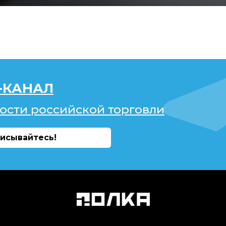
-КАНАЛ
ости российской торговли
исывайтесь!