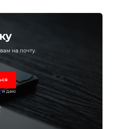
ку
ам на почту.
ься
х
и даю
о
.