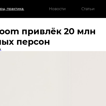
Новости
Статьи
ры, практика.
Loom привлёк 20 млн
ных персон
о