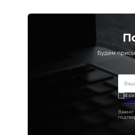
П
Будем присы
Я со
Сог
Важно!
подтвер