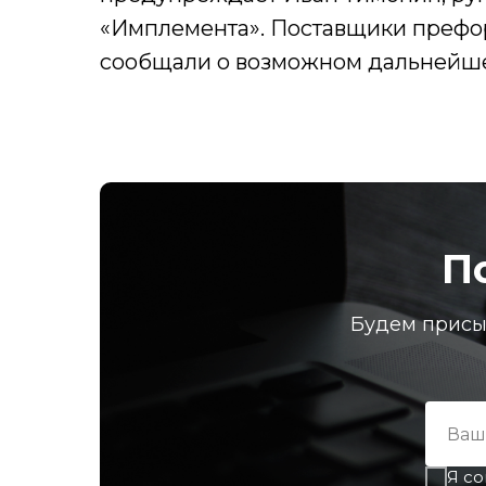
«Имплемента». Поставщики префо
сообщали о возможном дальнейше
П
Будем присы
Я со