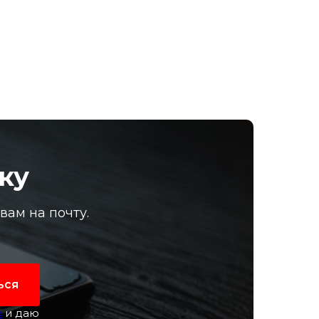
ку
ам на почту.
ься
х
и даю