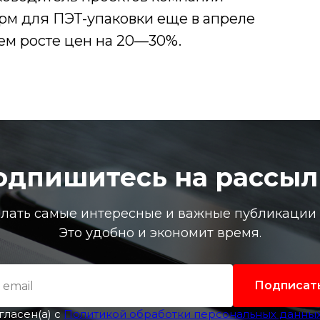
рм для ПЭТ-упаковки еще в апреле
м росте цен на 20—30%.
одпишитесь на рассыл
лать самые интересные и важные публикации в
Это удобно и экономит время.
Подписат
гласен(а) с
Политикой обработки персональных данны