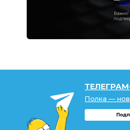
Сог
Важно!
подтвер
ТЕЛЕГРАМ
Полка — нов
Подп