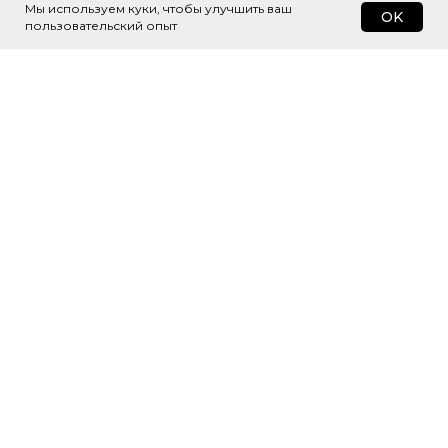
Мы используем куки, чтобы улучшить ваш
OK
пользовательский опыт
Подпишитесь
на рассылку
Будем присылать самые интересные
и важные публикации вам на почту.
Это удобно и экономит время.
Я согласен(а) с
Политикой обработки
персональных данных
и даю
Согласие на