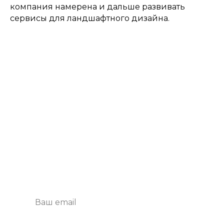
компания намерена и дальше развивать
сервисы для ландшафтного дизайна.
Подпишитесь
на рассылку
Будем присылать самые интересные
и важные публикации вам на почту.
Это удобно и экономит время.