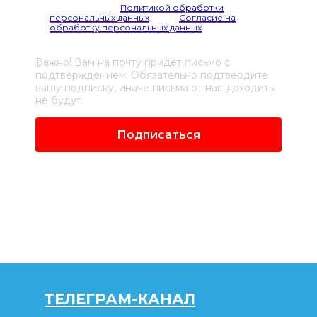
Я согласен(а) с
Политикой обработки
персональных данных
и даю
Согласие на
обработку персональных данных
Важно! Вам на почту придёт письмо с
подтверждением. Обязательно подтвердите
вашу подписку, иначе письма от нас доходить
не будут.
Подписаться
ТЕЛЕГРАМ-КАНАЛ