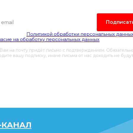
Это удобно и экономит время.
Подписат
гласен(а) с
Политикой обработки персональных данны
ласие на обработку персональных данных
 Вам на почту придёт письмо с подтверждением. Обязательн
дите вашу подписку, иначе письма от нас доходить не будут
-КАНАЛ