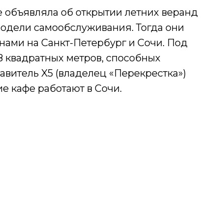
е объявляла об открытии летних веранд
 модели самообслуживания. Тогда они
анами на Санкт-Петербург и Сочи. Под
38 квадратных метров, способных
ставитель X5 (владелец «Перекрестка»)
ие кафе работают в Сочи.
одпишитесь на рассыл
лать самые интересные и важные публикации в