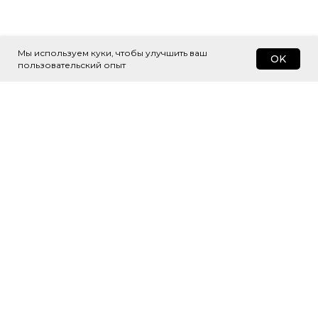
Мы используем куки, чтобы улучшить ваш
OK
пользовательский опыт
Подпишитесь
на рассылку
Будем присылать самые интересные
и важные публикации вам на почту.
Это удобно и экономит время.