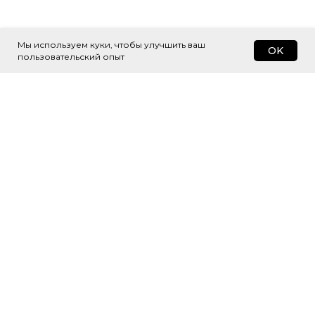
Мы используем куки, чтобы улучшить ваш
OK
пользовательский опыт
Подпишитесь
на рассылку
Будем присылать самые интересные
и важные публикации вам на почту.
Это удобно и экономит время.