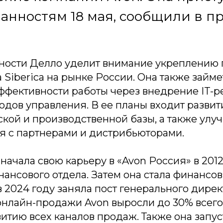
анностям 18 мая, сообщили в п
ности Делло уделит внимание укреплению
 Siberica на рынке России. Она также займе
фективности работы через внедрение IT-
дов управления. В ее планы входит развит
ской и производственной базы, а также ул
я с партнерами и дистрибьюторами.
начала свою карьеру в «Avon Россия» в 2012
ансового отдела. Затем она стала финансо
в 2024 году заняла пост генерального дирек
нлайн-продажи Avon выросли до 30% всего 
итию всех каналов продаж. Также она запу