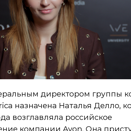
еральным директором группы 
erica назначена Наталья Делло, к
ода возглавляла российское
ние компании Avon. Она прист