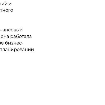
ний и
ктного
инансовый
 она работала
зе бизнес-
 планировании.
ку