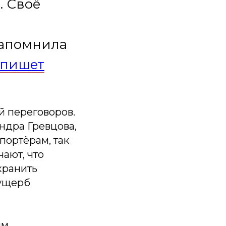
. Своё
напомнила
пишет
й переговоров.
ндра Гревцова,
портёрам, так
чают, что
хранить
 ущерб
ым