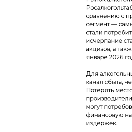
Росалкогольтаб
сравнению с п
сегмент — сам
стали потреби
исчерпание ст
акцизов, а так
январе 2026 го
Для алкогольн
канал сбыта, 
Потерять место
производители 
могут потребов
финансовую наг
издержек.