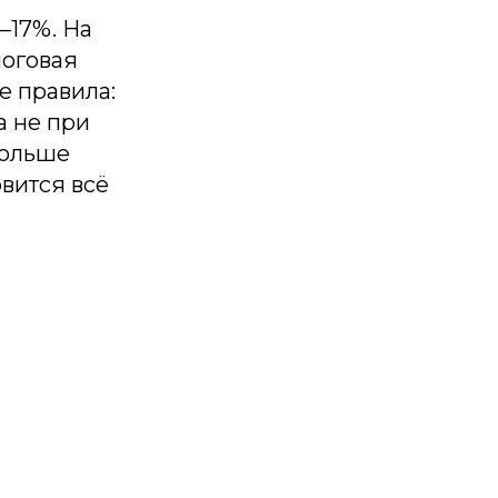
–17%. На
логовая
е правила:
а не при
больше
овится всё
ку