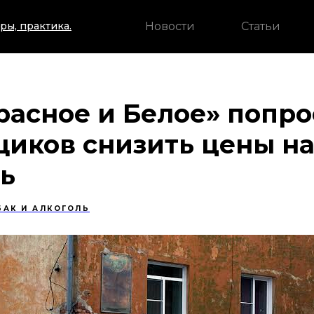
Новости
Статьи
ры, практика.
расное и Белое» попр
щиков снизить цены н
ь
БАК И АЛКОГОЛЬ