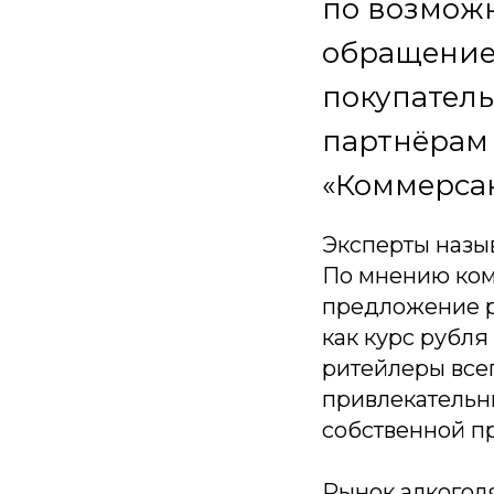
по возможн
обращение
покупател
партнёрам 
«Коммерсан
Эксперты назыв
По мнению комм
предложение р
как курс рубля
ритейлеры всег
привлекательн
собственной п
Рынок алкогол