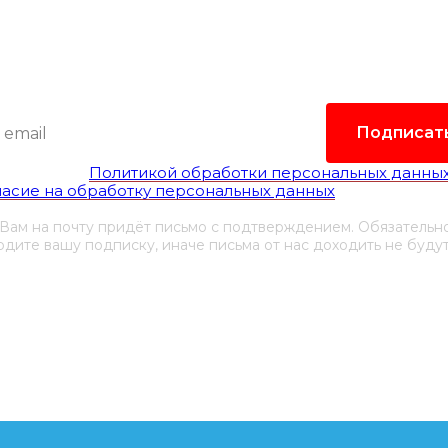
лать самые интересные и важные публикации в
Это удобно и экономит время.
Подписат
гласен(а) с
Политикой обработки персональных данны
ласие на обработку персональных данных
 Вам на почту придёт письмо с подтверждением. Обязательн
дите вашу подписку, иначе письма от нас доходить не будут