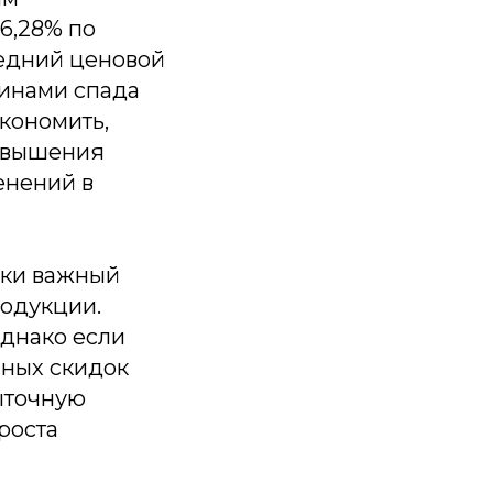
6,28% по
редний ценовой
инами спада
кономить,
повышения
енений в
ски важный
родукции.
Однако если
чных скидок
быточную
 роста