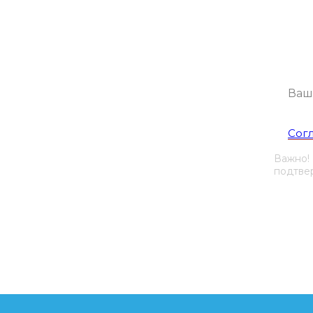
Будем присы
Я со
Сог
Важно!
подтвер