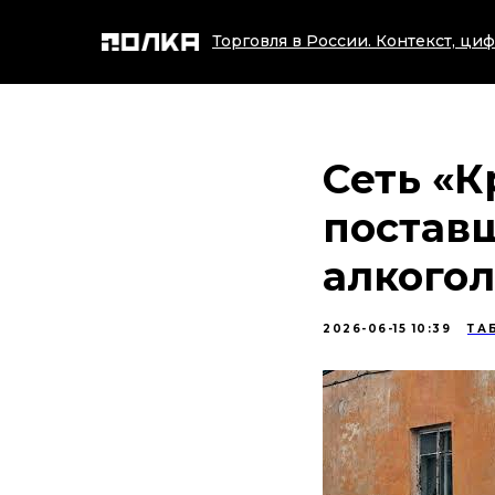
Торговля в России. Контекст, циф
Сеть «К
постав
алкогол
2026-06-15 10:39
ТА