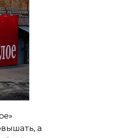
ое»
овышать, а