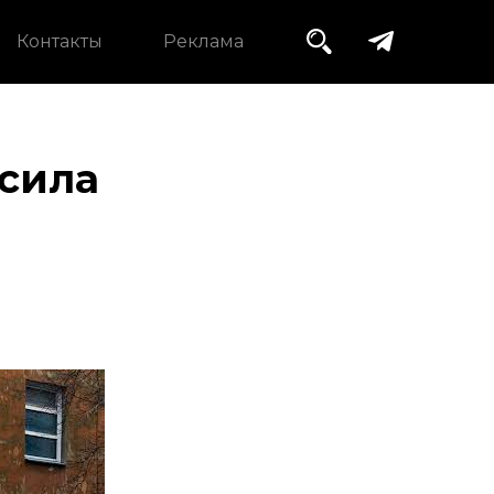
Контакты
Реклама
осила
а