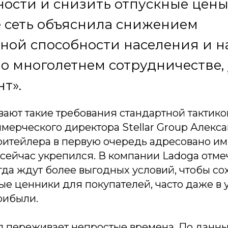
ости и снизить отпускные цены
 сеть объяснила снижением
ьной способности населения и 
о многолетнем сотрудничестве,
т».
ают такие требования стандартной тактико
ерческого директора Stellar Group Алекса
итейлера в первую очередь адресовано им
 сейчас укрепился. В компании Ladoga отме
да ждут более выгодных условий, чтобы со
ые ценники для покупателей, часто даже в
рибыли.
я переживает непростые времена. По данн