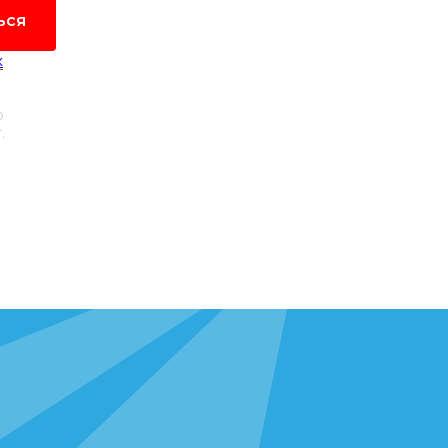
ься
х
и даю
о
.