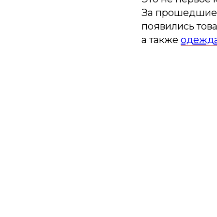
За прошедшие 
появились тов
а также
одежд
П
Будем присы