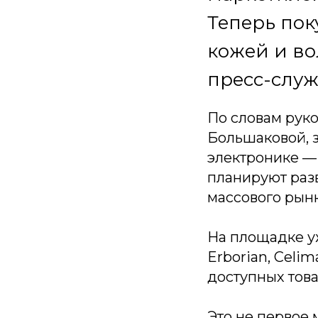
Теперь пок
кожей и во
пресс-служ
По словам рук
Большаковой, 
электронике —
планируют разв
массового рынк
На площадке уж
Erborian, Celim
доступных това
Это не первое