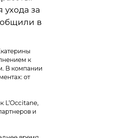
 ухода за
ообщили в
Екатерины
олнением к
м. В компании
ментах: от
 L’Occitane,
 партнеров и
еднее время.