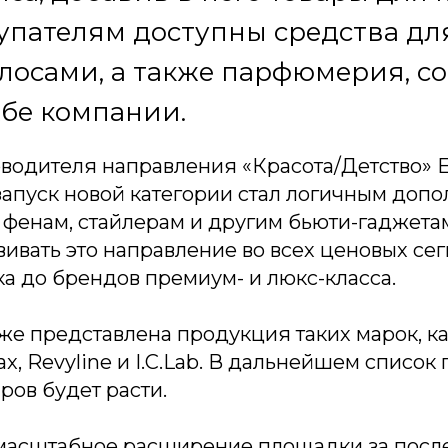
упателям доступны средства для
лосами, а также парфюмерия, с
бе компании.
оводителя направления «Красота/Детство» 
запуск новой категории стал логичным доп
 фенам, стайлерам и другим бьюти-гаджета
ивать это направление во всех ценовых сег
а до брендов премиум- и люкс-класса.
е представлена продукция таких марок, как
ax, Revyline и I.C.Lab. В дальнейшем список
ров будет расти.
 масштабное расширение площадки за посл