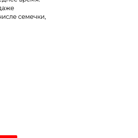
даже
 числе семечки,
ку
ам на почту.