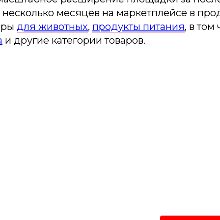
несколько месяцев на маркетплейсе в про
ары
для животных
,
продукты питания
, в том
а
и другие категории товаров.
одпишитесь на рассыл
лать самые интересные и важные публикации в
Это удобно и экономит время.