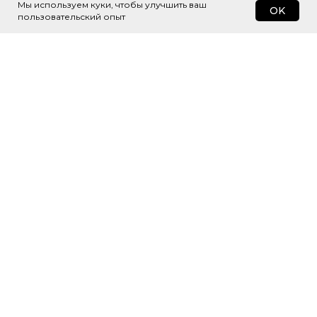
Мы используем куки, чтобы улучшить ваш
OK
пользовательский опыт
Подпишитесь
на рассылку
Будем присылать самые интересные
и важные публикации вам на почту.
Это удобно и экономит время.
Я согласен(а) с
Политикой обработки
персональных данных
и даю
Согласие на