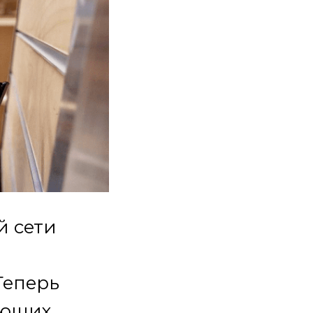
й сети
Теперь
ующих