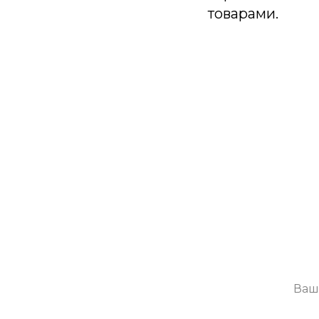
товарами.
П
Будем присы
Я со