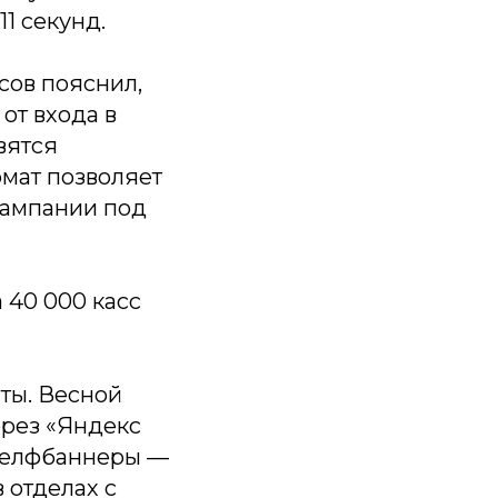
11 секунд.
сов пояснил,
от входа в
вятся
рмат позволяет
кампании под
 40 000 касс
нты. Весной
ерез «Яндекс
 шелфбаннеры —
 отделах с