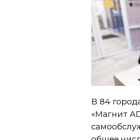
В 84 город
«Магнит AD
самообслуж
общее чис