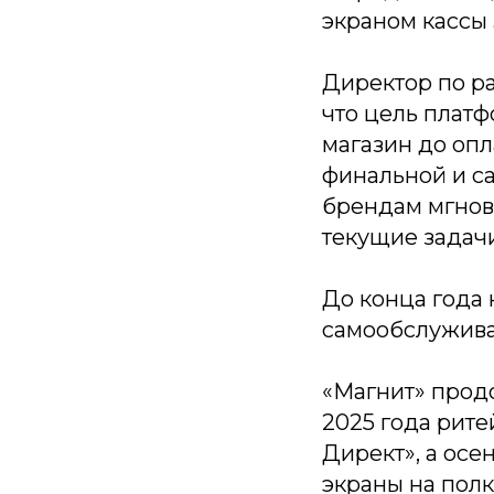
экраном кассы 3
Директор по р
что цель платф
магазин до опл
финальной и с
брендам мгнов
текущие задачи
До конца года 
самообслужива
«Магнит» продо
2025 года рите
Директ», а ос
экраны на полк