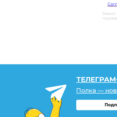
Сог
Важно!
подтвер
ТЕЛЕГРАМ
Полка — нов
Подп