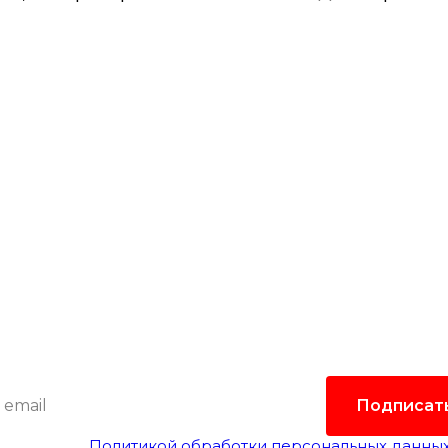
одпишитесь на рассыл
лать самые интересные и важные публикации в
Это удобно и экономит время.
Подписат
гласен(а) с
Политикой обработки персональных данны