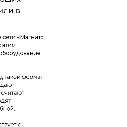
или в
в сети «Магнит»
с этим
 оборудование
, такой формат
ащают
 считают
одят
бной.
твует с