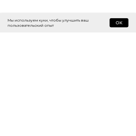
Мы используем куки, чтобы улучшить ваш
OK
пользовательский опыт
Подпишитесь
на рассылку
Будем присылать самые интересные
и важные публикации вам на почту.
Это удобно и экономит время.