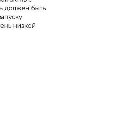
ь должен быть
запуску
чень низкой
ку
ам на почту.