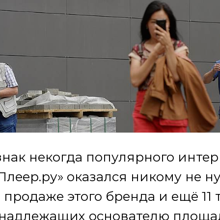
нак некогда популярного интер
Плеер.ру» оказался никому не н
 продаже этого бренда и ещё 11 
инадлежащих основателю площа