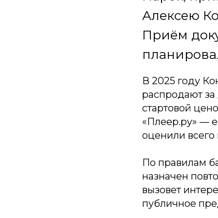
Алексею Ко
Приём доку
планирова
В 2025 году Ко
распродают за 
стартовой цено
«Плеер.ру» — е
оценили всего 
По правилам ба
назначен повто
вызовет интере
публичное пре