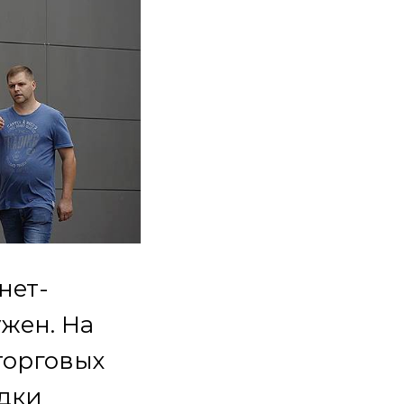
нет-
ужен. На
торговых
дки