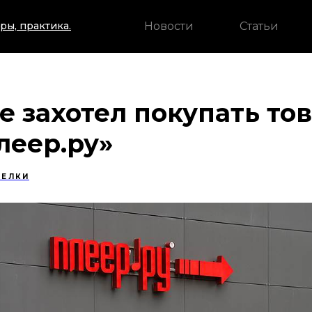
Новости
Статьи
ры, практика.
е захотел покупать то
леер.ру»
ЕЛКИ