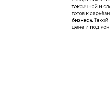
токсичной и с
готов к серьё
бизнеса. Такой
цене и под кон
П
Будем присы