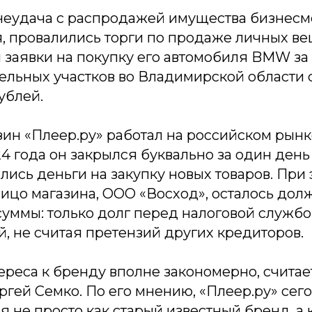
 неудача с распродажей имущества бизнесм
ля, провалились торги по продаже личных в
 заявки на покупку его автомобиля BMW за 
ельных участков во Владимирской области 
ублей.
ин «Плеер.ру» работал на российском рынке
4 года он закрылся буквально за один ден
лись деньги на закупку новых товаров. При 
ицо магазина, ООО «Восход», осталось дол
суммы: только долг перед налоговой служб
й, не считая претензий других кредиторов.
ереса к бренду вполне закономерно, считае
ергей Семко. По его мнению, «Плеер.ру» сег
 не просто как старый известный бренд, а к