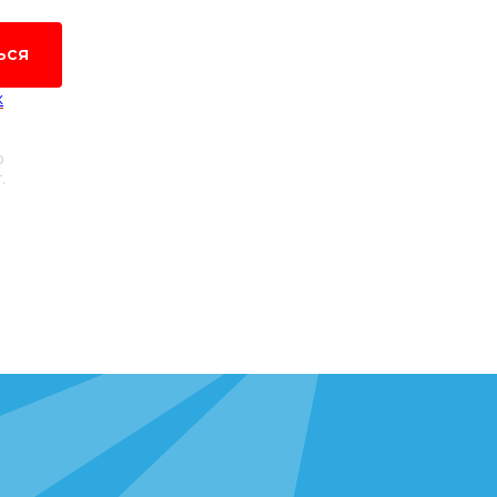
ься
х
и даю
о
.