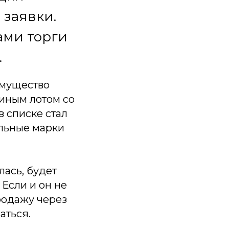
 заявки.
ами торги
.
имущество
диным лотом со
в списке стал
альные марки
лась, будет
Если и он не
родажу через
аться.