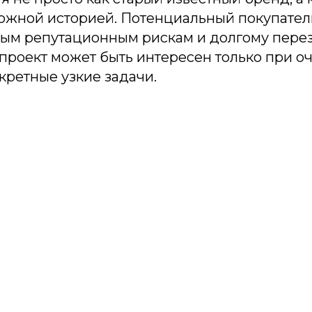
ложной историей. Потенциальный покупател
зным репутационным рискам и долгому пере
 проект может быть интересен только при о
кретные узкие задачи.
одпишитесь на рассыл
лать самые интересные и важные публикации в
Это удобно и экономит время.