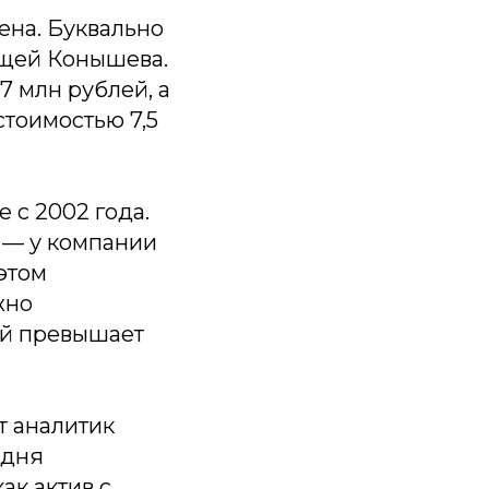
ена. Буквально
ещей Конышева.
7 млн рублей, а
стоимостью 7,5
 с 2002 года.
ь — у компании
этом
жно
ой превышает
т аналитик
одня
ак актив с