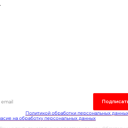
.
одпишитесь на рассыл
лать самые интересные и важные публикации в
Это удобно и экономит время.
Подписат
гласен(а) с
Политикой обработки персональных данны
ласие на обработку персональных данных