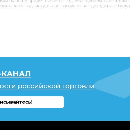
 Вам на почту придёт письмо с подтверждением. Обязательн
дите вашу подписку, иначе письма от нас доходить не будут
-КАНАЛ
ости российской торговли
исывайтесь!