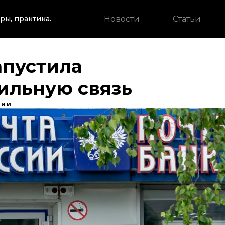
Новости
Статьи
ры, практика.
апустила
ильную связь
сии