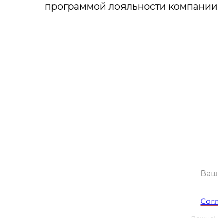
программой лояльности компании
П
Будем присы
Я со
Сог