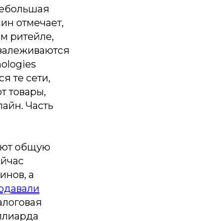
 небольшая
ин отмечает,
ом ритейле,
 залеживаются
ologies
я те сети,
т товары,
айн. Часть
жают общую
ейчас
инов, а
одавали
алоговая
иллиарда