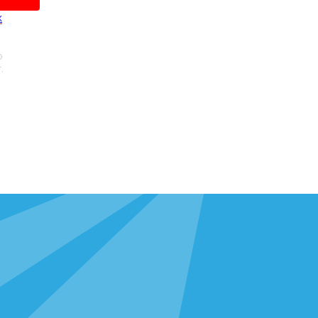
х
и даю
о
.