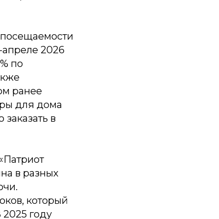
е посещаемости
е-апреле 2026
2% по
акже
ом ранее
ары для дома
 заказать в
 «Патриот
на в разных
очи.
ков, который
 2025 году