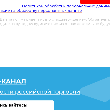
гласен(а) с
Политикой обработки персональных данны
ласие на обработку персональных данных
 Вам на почту придёт письмо с подтверждением. Обязательн
дите вашу подписку, иначе письма от нас доходить не будут
-КАНАЛ
ости российской торговли
исывайтесь!