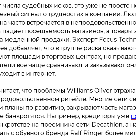
 числа судебных исков, это уже не просто
ьезный сигнал о трудностях в компании. Люл
ина часто встречается в непродовольственн
 падает посещаемость магазинов, а товары
за медленной продажи. Эксперт Focus Techn
в добавляет, что в группе риска оказываютс
ют площади в торговых центрах, но продаю
тели все чаще сравнивают и заказывают онл
уходит в интернет.
итает, что проблемы Williams Oliver отра
продовольственном ритейле. Многие сети с
 планы по развитию, закрывают часть магаз
е банкротятся. Например, кредиторы уже
п
нкротстве на преемника сети Decathlon, а н
ать с обувного бренда Ralf Ringer более м