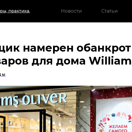
Новости
Статьи
ры, практика.
щик намерен обанкрот
варов для дома Williams
ДЫ