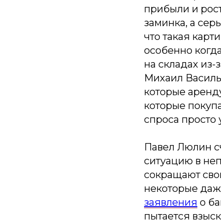
прибыли и рост
заминка, а сер
что такая карт
особенно когда
на складах из-
Михаил Василье
которые аренду
которые покупа
спроса просто 
Павел Люлин сч
ситуацию в не
сокращают свои
некоторые даж
заявления
о ба
пытается взыск