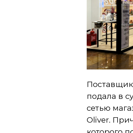
Поставщик
подала в с
сетью мага
Oliver. При
которого п