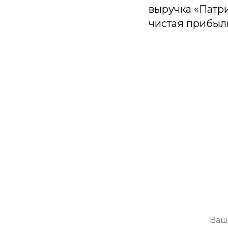
выручка «Патри
чистая прибыль
П
Будем присы