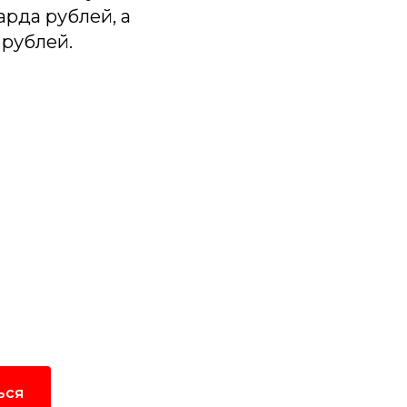
арда рублей, а
 рублей.
ку
ам на почту.
ься