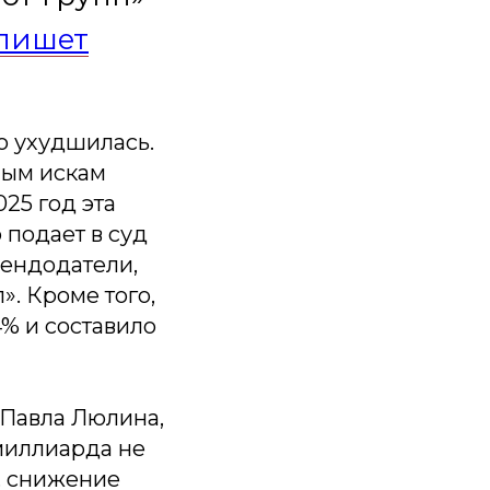
пишет
но ухудшилась.
ным искам
025 год эта
 подает в суд
рендодатели,
». Кроме того,
4% и составило
Павла Люлина,
 миллиарда не
, снижение