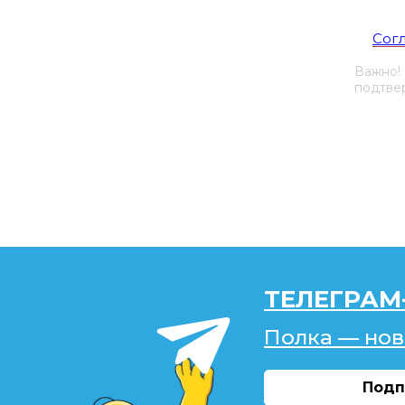
Я со
Сог
Важно!
подтвер
ТЕЛЕГРАМ
Полка — нов
Подп