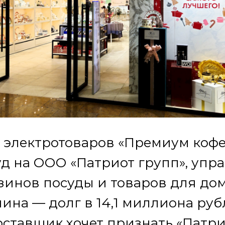
 электротоваров «Премиум коф
уд на ООО «Патриот групп», уп
зинов посуды и товаров для дом
чина — долг в 14,1 миллиона руб
оставщик хочет признать «Патри