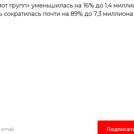
от групп» уменьшилась на 16% до 1,4 милли
 сократилась почти на 89% до 7,3 миллиона
одпишитесь на рассыл
лать самые интересные и важные публикации в
Это удобно и экономит время.
Подписат