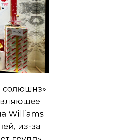
е солюшнз»
равляющее
а Williams
лей, из-за
от групп»