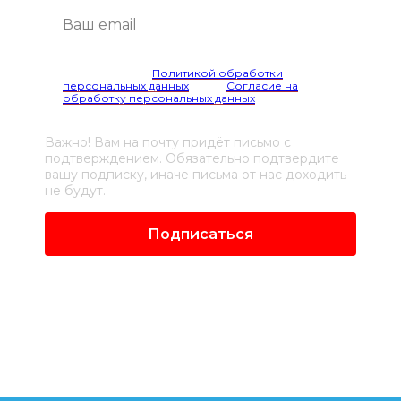
Я согласен(а) с
Политикой обработки
персональных данных
и даю
Согласие на
обработку персональных данных
Важно! Вам на почту придёт письмо с
подтверждением. Обязательно подтвердите
вашу подписку, иначе письма от нас доходить
не будут.
Подписаться