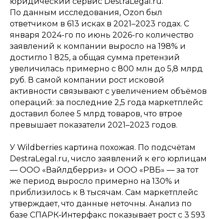
юридический сервис DestraLegal.ru.
По данным исследования, Ozon был
ответчиком в 613 исках в 2021–2023 годах. С
января 2024-го по июнь 2026-го количество
заявлений к компании выросло на 198% и
достигло 1 825, а общая сумма претензий
увеличилась примерно с 800 млн до 5,8 млрд
руб. В самой компании рост исковой
активности связывают с увеличением объёмов
операций: за последние 2,5 года маркетплейс
доставил более 5 млрд товаров, что втрое
превышает показатели 2021–2023 годов.
У Wildberries картина похожая. По подсчётам
DestraLegal.ru, число заявлений к его юрлицам
— ООО «Вайлдберриз» и ООО «РВБ» — за тот
же период выросло примерно на 130% и
приблизилось к 8 тысячам. Сам маркетплейс
утверждает, что данные неточны. Анализ по
базе СПАРК‑Интерфакс показывает рост с 3 593