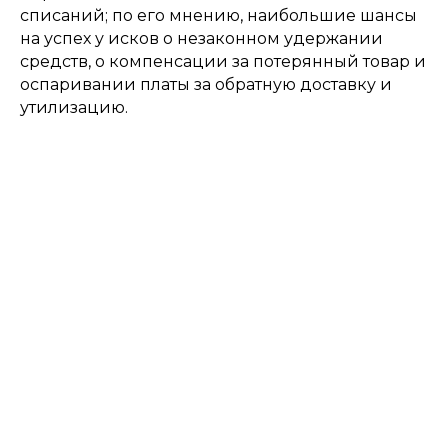
списаний; по его мнению, наибольшие шансы
на успех у исков о незаконном удержании
средств, о компенсации за потерянный товар и
оспаривании платы за обратную доставку и
утилизацию.
Подпишитесь
на рассылку
Будем присылать самые интересные
и важные публикации вам на почту.
Это удобно и экономит время.