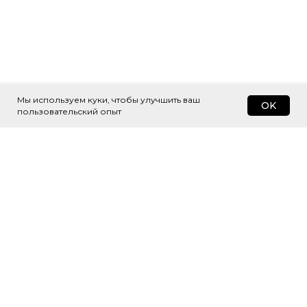
Мы используем куки, чтобы улучшить ваш
OK
пользовательский опыт
Подпишитесь
на рассылку
Будем присылать самые интересные
и важные публикации вам на почту.
Это удобно и экономит время.