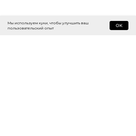
Мы используем куки, чтобы улучшить ваш
OK
пользовательский опыт
Подпишитесь
на рассылку
Будем присылать самые интересные
и важные публикации вам на почту.
Это удобно и экономит время.