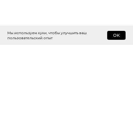
Мы используем куки, чтобы улучшить ваш
OK
пользовательский опыт
Подпишитесь
на рассылку
Будем присылать самые интересные
и важные публикации вам на почту.
Это удобно и экономит время.