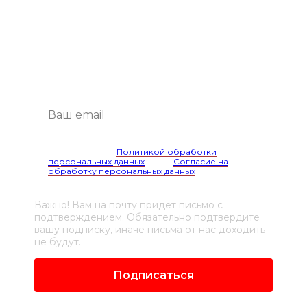
на рассылку
Будем присылать самые интересные
и важные публикации вам на почту.
Это удобно и экономит время.
Я согласен(а) с
Политикой обработки
персональных данных
и даю
Согласие на
обработку персональных данных
Важно! Вам на почту придёт письмо с
подтверждением. Обязательно подтвердите
вашу подписку, иначе письма от нас доходить
не будут.
Подписаться