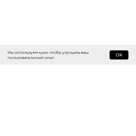
Мы используем куки, чтобы улучшить ваш
OK
пользовательский опыт
Подпишитесь
на рассылку
Будем присылать самые интересные
и важные публикации вам на почту.