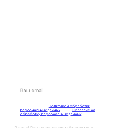
Подпишитесь
на рассылку
Будем присылать самые интересные
и важные публикации вам на почту.
Это удобно и экономит время.
Я согласен(а) с
Политикой обработки
персональных данных
и даю
Согласие на
обработку персональных данных
Важно! Вам на почту придёт письмо с