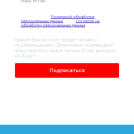
Я согласен(а) с
Политикой обработки
персональных данных
и даю
Согласие на
обработку персональных данных
Важно! Вам на почту придёт письмо с
подтверждением. Обязательно подтвердите
вашу подписку, иначе письма от нас доходить
не будут.
Подписаться