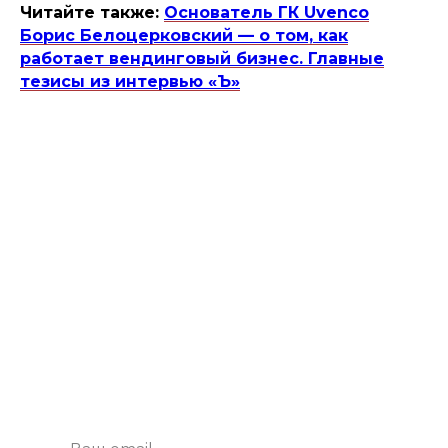
Читайте также:
Основатель ГК Uvenco
Борис Белоцерковский — о том, как
работает вендинговый бизнес. Главные
тезисы из интервью «Ъ»
Подпишитесь
на рассылку
Будем присылать самые интересные
и важные публикации вам на почту.
Это удобно и экономит время.