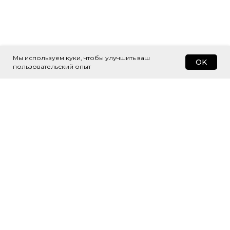
Мы используем куки, чтобы улучшить ваш
OK
пользовательский опыт
Подпишитесь
на рассылку
Будем присылать самые интересные
и важные публикации вам на почту.
Это удобно и экономит время.