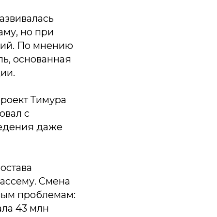
азвивалась
аму, но при
ций. По мнению
ль, основанная
ии.
Проект Тимура
овал с
ведения даже
состава
ассему. Смена
вым проблемам:
ла 43 млн