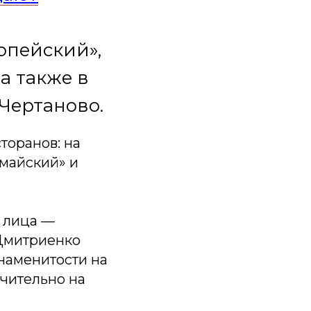
опейский»,
а также в
Чертаново.
торанов: на
омайский» и
о лица —
 Дмитриенко
знаменитости на
ючительно на