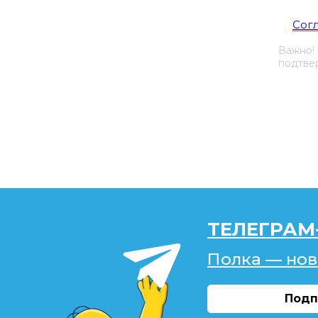
Я со
Сог
Важно!
подтвер
ТЕЛЕГРАМ
Полка — нов
Подп