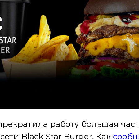
прекратила работу большая час
ети Black Star Burger. Как
сооб