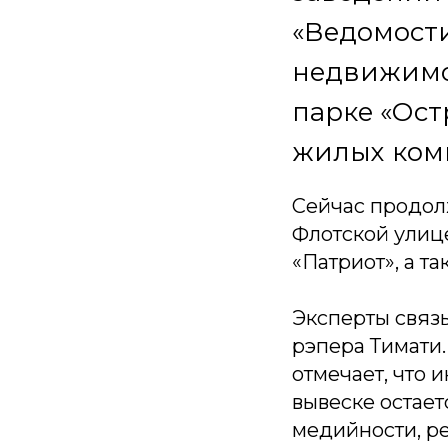
«Ведомости
недвижимос
парке «Ост
жилых комп
Сейчас продол
Флотской улице
«Патриот», а т
Эксперты связы
рэпера Тимати
отмечает, что 
вывеске остает
медийности, ре