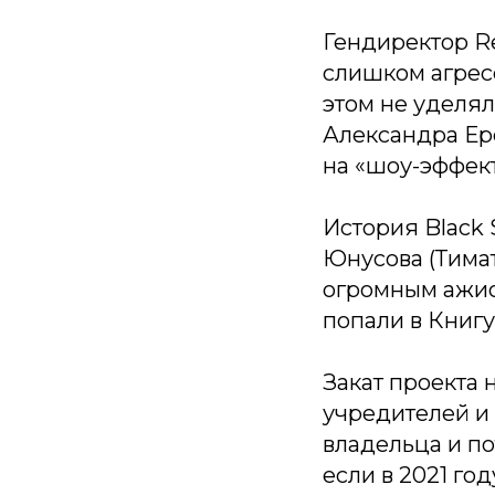
Гендиректор R
слишком агресс
этом не уделя
Александра Ере
на «шоу-эффект
История Black 
Юнусова (Тимат
огромным ажио
попали в Книгу
Закат проекта 
учредителей и
владельца и п
если в 2021 г