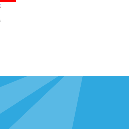
х
и даю
о
.