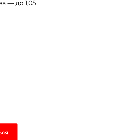
за — до 1,05
ку
ам на почту.
ься