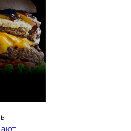
ть
щают