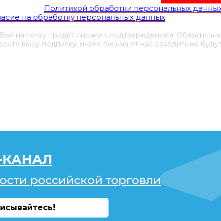
гласен(а) с
Политикой обработки персональных данны
ласие на обработку персональных данных
 Вам на почту придёт письмо с подтверждением. Обязательн
дите вашу подписку, иначе письма от нас доходить не будут
-КАНАЛ
ости российской торговли
исывайтесь!