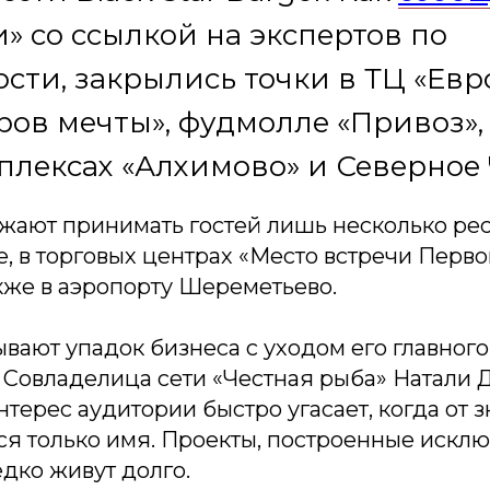
» со ссылкой на экспертов по
ти, закрылись точки в ТЦ «Евр
ров мечты», фудмолле «Привоз», 
лексах «Алхимово» и Северное 
жают принимать гостей лишь несколько рес
, в торговых центрах «Место встречи Перв
акже в аэропорту Шереметьево.
вают упадок бизнеса с уходом его главног
. Совладелица сети «Честная рыба» Натали
интерес аудитории быстро угасает, когда от 
ся только имя. Проекты, построенные искл
дко живут долго.