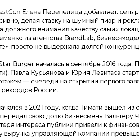
estCon Елена Перепелица добавляет: сеть р
ивно, делая ставку на шумный пиар и рекл
ла должного внимания качеству самих лока
менко из агентства BrandLab, бизнес-моде
е», просто не выдержала долгой конкуренц
Star Burger началась в сентябре 2016 года. 
и), Павла Курьянова и Юрия Левитаса старт
тажем — очереди на открытии первого за
 рекордов России.
начался в 2021 году, когда Тимати вышел из 
 передал свою долю бизнесмену Вальтеру Ч
отеря интереса публики привели к финансо
оду выручка управляющей компании превыша