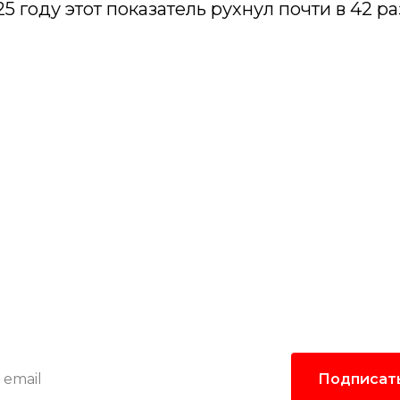
25 году этот показатель рухнул почти в 42 ра
одпишитесь на рассыл
лать самые интересные и важные публикации в
Это удобно и экономит время.
Подписат