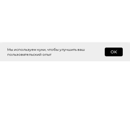
Мы используем куки, чтобы улучшить ваш
OK
пользовательский опыт
Подпишитесь
на рассылку
Будем присылать самые интересные
и важные публикации вам на почту.