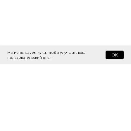
Мы используем куки, чтобы улучшить ваш
OK
пользовательский опыт
Подпишитесь
на рассылку
Будем присылать самые интересные
и важные публикации вам на почту.