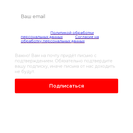
Я согласен(а) с
Политикой обработки
персональных данных
и даю
Согласие на
обработку персональных данных
Важно! Вам на почту придёт письмо с
подтверждением. Обязательно подтвердите
вашу подписку, иначе письма от нас доходить
не будут.
Подписаться