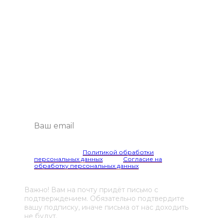
Подпишитесь
на рассылку
Будем присылать самые интересные
и важные публикации вам на почту.
Это удобно и экономит время.
Я согласен(а) с
Политикой обработки
персональных данных
и даю
Согласие на
обработку персональных данных
Важно! Вам на почту придёт письмо с
подтверждением. Обязательно подтвердите
вашу подписку, иначе письма от нас доходить
не будут.