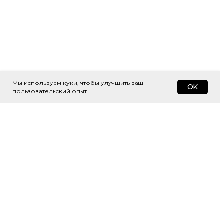
Мы используем куки, чтобы улучшить ваш
OK
пользовательский опыт
Подпишитесь
на рассылку
Будем присылать самые интересные
и важные публикации вам на почту.