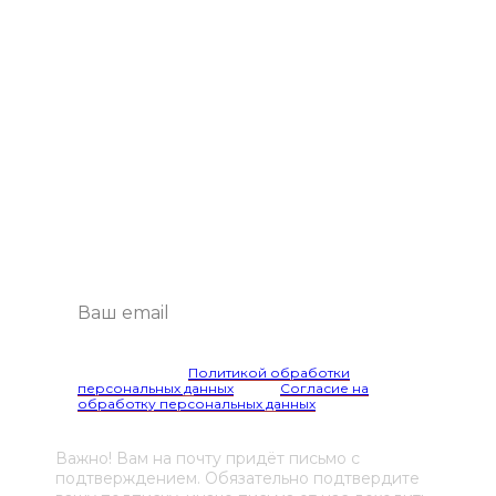
Подпишитесь
на рассылку
Будем присылать самые интересные
и важные публикации вам на почту.
Это удобно и экономит время.
Я согласен(а) с
Политикой обработки
персональных данных
и даю
Согласие на
обработку персональных данных
Важно! Вам на почту придёт письмо с
подтверждением. Обязательно подтвердите