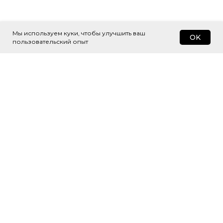
Мы используем куки, чтобы улучшить ваш
OK
пользовательский опыт
Подпишитесь
на рассылку
Будем присылать самые интересные
и важные публикации вам на почту.
Это удобно и экономит время.