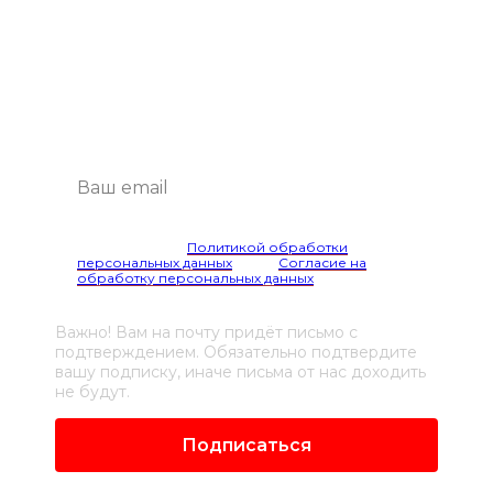
на рассылку
Будем присылать самые интересные
и важные публикации вам на почту.
Это удобно и экономит время.
Я согласен(а) с
Политикой обработки
персональных данных
и даю
Согласие на
обработку персональных данных
Важно! Вам на почту придёт письмо с
подтверждением. Обязательно подтвердите
вашу подписку, иначе письма от нас доходить
не будут.
Подписаться