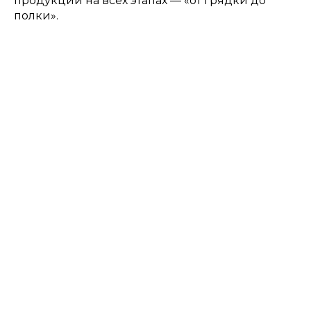
продукции на всех этапах — «от грядки до
полки».