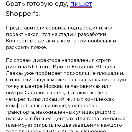
брать готовую еду,
пишет
Shopper's.
Представители сервиса подтвердили, что
проект находится на стадии разработки.
Конкретные детали в компании пообещали
раскрыть позже.
По словам директора направления стрит-
ритейла NF Group Ирины Козиной, «Яндекс
Лавка» уже подбирает подходящие площадки.
Пилотный запуск может включать флагманскую
точку в центре Москвы (в Хамовниках или
внутри Садового кольца), а также кафе в
четырех типах локаций: жилых комплексах
комфорт-класса и выше, у остановок
транспорта, на оживленных улицах рядом с
вузами и в бизнес-центрах. Для теста компания
планирует открыть по два заведения каждого
типа площадью 150–200 кв. м. Основное