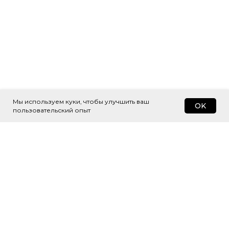
Мы используем куки, чтобы улучшить ваш
OK
пользовательский опыт
Подпишитесь
на рассылку
Будем присылать самые интересные