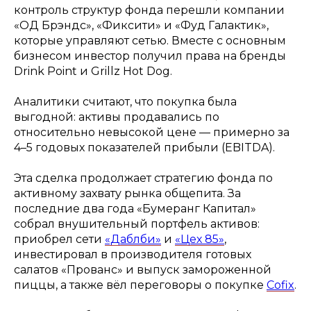
контроль структур фонда перешли компании
«ОД Брэндс», «Фиксити» и «Фуд Галактик»,
которые управляют сетью. Вместе с основным
бизнесом инвестор получил права на бренды
Drink Point и Grillz Hot Dog.
Аналитики считают, что покупка была
выгодной: активы продавались по
относительно невысокой цене — примерно за
4–5 годовых показателей прибыли (EBITDA).
Эта сделка продолжает стратегию фонда по
активному захвату рынка общепита. За
последние два года «Бумеранг Капитал»
собрал внушительный портфель активов:
приобрел сети
«Даблби»
и
«Цех 85»
,
инвестировал в производителя готовых
салатов «Прованс» и выпуск замороженной
пиццы, а также вёл переговоры о покупке
Cofix
.