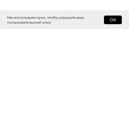
Мы используем куки, чтобы улучшить ваш
OK
пользовательский опыт
Подпишитесь
на рассылку
Будем присылать самые интересные
и важные публикации вам на почту.
Это удобно и экономит время.